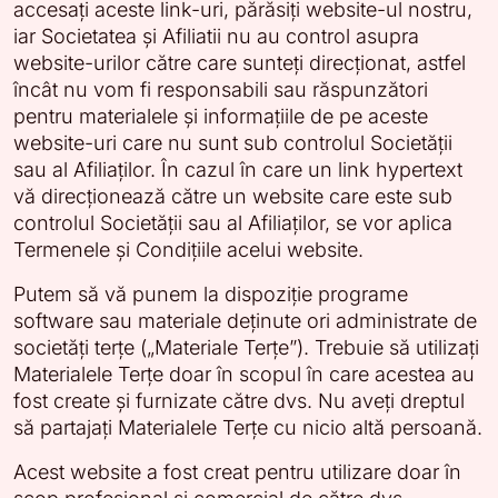
accesați aceste link-uri, părăsiți website-ul nostru,
iar Societatea și Afiliatii nu au control asupra
website-urilor către care sunteți direcționat, astfel
încât nu vom fi responsabili sau răspunzători
pentru materialele și informațiile de pe aceste
website-uri care nu sunt sub controlul Societății
sau al Afiliaților. În cazul în care un link hypertext
vă direcționează către un website care este sub
controlul Societății sau al Afiliaților, se vor aplica
Termenele și Condițiile acelui website.
Putem să vă punem la dispoziție programe
software sau materiale deținute ori administrate de
societăți terțe („Materiale Terțe”). Trebuie să utilizați
Materialele Terțe doar în scopul în care acestea au
fost create și furnizate către dvs. Nu aveți dreptul
să partajați Materialele Terțe cu nicio altă persoană.
Acest website a fost creat pentru utilizare doar în