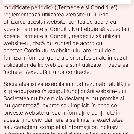
Aceste Termene și Condiții (așa cum vor fi
modificate periodic) („Termenele și Condițiile”)
reglementează utilizarea website-ului. Prin
utilizarea acestui website, sunteți de acord cu
aceste Termene și Condiții. Nu trebuie să acceptați
aceste Termene și Condiții, respectiv să utilizați
website-ul, dacă nu sunteți de acord cu
acestea.Conținutul website-ului are rolul de a
furniza informații generale și profesionale în cazul
aplicațiilor de tip web care sunt utilizate în vederea
încheierii/executării unor contracte.
Societatea își va exercita în mod rezonabil abilitățile
și preocuparea în scopul funcționării website-ului.
Societatea nu face nicio declarație, nu promite și
nu garantează, expres sau implicit, în ceea ce
privește website-ul sau informațiile conținute în
acesta (inclusiv, dar fără a se limita la exactitatea
sau caracterul complet al informațiilor, inclusiv