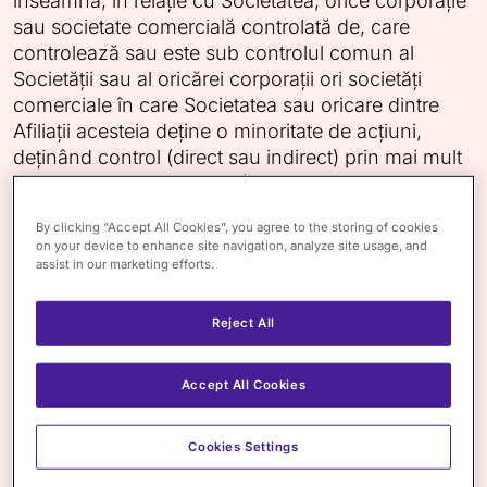
înseamnă, în relație cu Societatea, orice corporație
sau societate comercială controlată de, care
controlează sau este sub controlul comun al
Societății sau al oricărei corporații ori societăți
comerciale în care Societatea sau oricare dintre
Afiliații acesteia deține o minoritate de acțiuni,
deținând control (direct sau indirect) prin mai mult
de cincizeci de procente (50%) din drepturile de
vot sau acțiuni în respectiva entitate sau societate
By clicking “Accept All Cookies”, you agree to the storing of cookies
comercială, sau atunci când respectiva relație este
on your device to enhance site navigation, analyze site usage, and
de fapt control „de facto”.
assist in our marketing efforts.
Politici și declarații
Reject All
Vă rugăm să vă familiarizați cu celelalte politici ale
Societății:
Accept All Cookies
Politica de Confidențialitate
Politica de Cookies
Cookies Settings