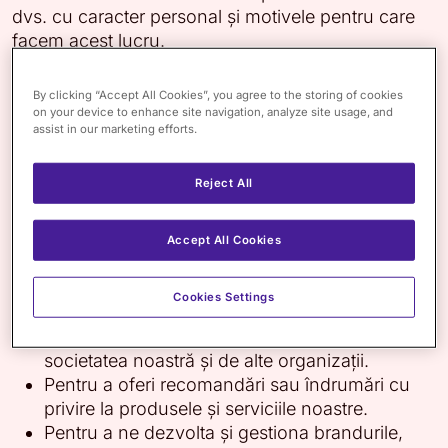
dvs. cu caracter personal și motivele pentru care
facem acest lucru.
În ce scop utilizăm datele dvs. cu caracter
By clicking “Accept All Cookies”, you agree to the storing of cookies
personal
on your device to enhance site navigation, analyze site usage, and
assist in our marketing efforts.
Pentru a gestiona relația pe care o avem cu
dvs. sau cu firma dvs.
Reject All
Pentru a dezvolta noi modalități de a satisface
nevoile clienților noștri și de a ne dezvolta
afacerea.
Accept All Cookies
Pentru a dezvolta și desfășura activități de
marketing.
Cookies Settings
Pentru a studia modul în care clienții noștri
folosesc produsele și serviciile oferite de
societatea noastră și de alte organizații.
Pentru a oferi recomandări sau îndrumări cu
privire la produsele și serviciile noastre.
Pentru a ne dezvolta și gestiona brandurile,