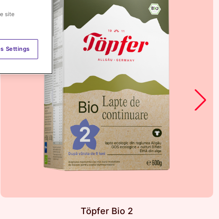
e site
s Settings
Töpfer Bio 2