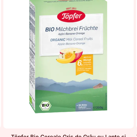
Töpfer Bio Cereale Griş de Grâu cu Lapte şi