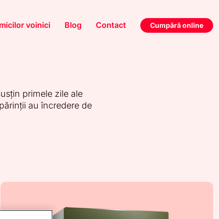
micilor voinici
Blog
Contact
Cumpără online
usțin primele zile ale
părinții au încredere de