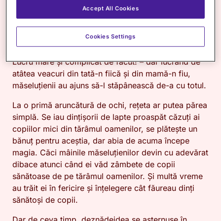
Cât despre oamenii locului, poporul Împărăției
Accept All Cookies
Măseluței, aceștia erau fără tăgadă un neam harnic
și iscusit, de meșteșugari nemaivăzuți. Și dintre
toate meșteșugurile, unul singur era acela în care
Cookies Settings
erau ei neîntrecuți – cel al făuririi dinților de copii.
Lucru mare și complicat de făcut! – dar lucrând de
atâtea veacuri din tată-n fiică și din mamă-n fiu,
măseluțienii au ajuns să-l stăpânească de-a cu totul.
La o primă aruncătură de ochi, rețeta ar putea părea
simplă. Se iau dințișorii de lapte proaspăt căzuți ai
copiilor mici din tărâmul oamenilor, se plătește un
bănuț pentru aceștia, dar abia de acuma începe
magia. Căci mâinile măseluțienilor devin cu adevărat
dibace atunci când ei văd zâmbete de copii
sănătoase de pe tărâmul oamenilor. Și multă vreme
au trăit ei în fericire și înțelegere cât făureau dinți
sănătoși de copii.
Dar de ceva timp, deznădejdea se așternuse în