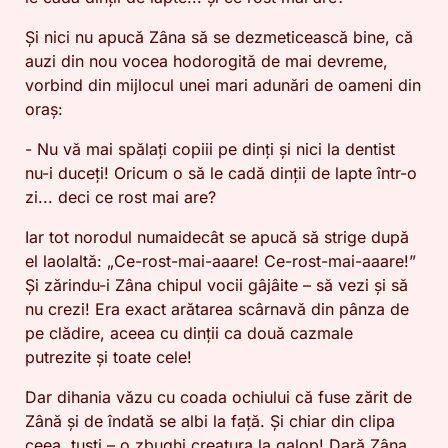
Și nici nu apucă Zâna să se dezmeticească bine, că
auzi din nou vocea hodorogită de mai devreme,
vorbind din mijlocul unei mari adunări de oameni din
oraș:
- Nu vă mai spălați copiii pe dinți și nici la dentist
nu-i duceți! Oricum o să le cadă dinții de lapte într-o
zi... deci ce rost mai are?
Iar tot norodul numaidecât se apucă să strige după
el laolaltă: „Ce-rost-mai-aaare! Ce-rost-mai-aaare!”
Și zărindu-i Zâna chipul vocii gâjâite – să vezi și să
nu crezi! Era exact arătarea scârnavă din pânza de
pe clădire, aceea cu dinții ca două cazmale
putrezite și toate cele!
Dar dihania văzu cu coada ochiului că fuse zărit de
Zână și de îndată se albi la față. Și chiar din clipa
ceea, țuști – o zbughi creatura la galop! Dară Zâna