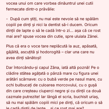
vocea unui om care vorbea dinăuntrul unei cutii
fermecate dintr-o prăvălie:
- După cum știți, nu mai este nevoie să ne spălăm
copiii pe dinți și nici la dentist să-i ducem. Oricum
dinții de lapte o să le cadă într-o zi... așa că ce rost
mai are? spuse vocea din cutie, spre uluiala Zânei.
Plus că era o voce tare neplăcută la auz, apăsată,
gâjâită, ascuțită și hodorogită – clar una care nu
avea dinți sănătoși!
Dar întorcându-și capul Zâna, iată altă poznă! Pe o
clădire stătea agățată o pânză mare cu figura unei
arătări scârnave: cu o bubă verde pe nasul mare, cu
ochi bulbucați de culoarea morcovului, cu o gușă
din care creșteau ciuperci negre și cu dinții ca două
cazmale putrezite! Iar lângă el scria, buchisit uriaș,
să nu mai spălăm copiii mici pe dinți, că oricum o să
le cadă dinții de lapte... și ce rost mai are?