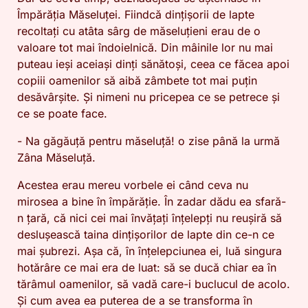
Împărăția Măseluței. Fiindcă dințișorii de lapte
recoltați cu atâta sârg de măseluțieni erau de o
valoare tot mai îndoielnică. Din mâinile lor nu mai
puteau ieși aceiași dinți sănătoși, ceea ce făcea apoi
copiii oamenilor să aibă zâmbete tot mai puțin
desăvârșite. Și nimeni nu pricepea ce se petrece și
ce se poate face.
- Na găgăuță pentru măseluță! o zise până la urmă
Zâna Măseluță.
Acestea erau mereu vorbele ei când ceva nu
mirosea a bine în împărăție. În zadar dădu ea sfară-
n țară, că nici cei mai învățați înțelepți nu reușiră să
deslușească taina dințișorilor de lapte din ce-n ce
mai șubrezi. Așa că, în înțelepciunea ei, luă singura
hotărâre ce mai era de luat: să se ducă chiar ea în
tărâmul oamenilor, să vadă care-i buclucul de acolo.
Și cum avea ea puterea de a se transforma în