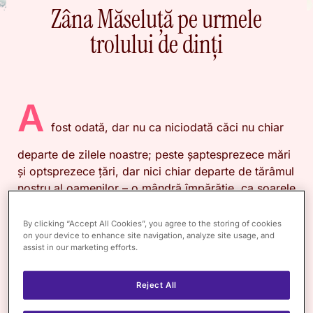
Zâna Măseluță pe urmele
trolului de dinți
A
fost odată, dar nu ca niciodată căci nu chiar
departe de zilele noastre; peste șaptesprezece mări
și optsprezece țări, dar nici chiar departe de tărâmul
nostru al oamenilor – o mândră împărăție, ca soarele
de strălucitoare, ca neaua de albă și ca oțelul de
puternică. Și de pe colina ei cea mai înaltă, din
By clicking “Accept All Cookies”, you agree to the storing of cookies
on your device to enhance site navigation, analyze site usage, and
falnicul său palat de smalț, domnea iubită de tot
assist in our marketing efforts.
norodul Zâna Măseluță. Căci Zâna Măseluță stătea
de mult pe tronul Împărăției Măseluței, pe care o
Reject All
cârmuia cu dragoste și înțelepciune.