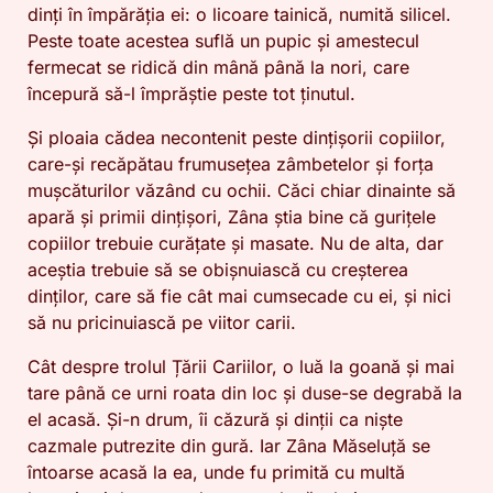
dinți în împărăția ei: o licoare tainică, numită silicel.
Peste toate acestea suflă un pupic și amestecul
fermecat se ridică din mână până la nori, care
începură să-l împrăștie peste tot ținutul.
Și ploaia cădea necontenit peste dințișorii copiilor,
care-și recăpătau frumusețea zâmbetelor și forța
mușcăturilor văzând cu ochii. Căci chiar dinainte să
apară și primii dințișori, Zâna știa bine că gurițele
copiilor trebuie curățate și masate. Nu de alta, dar
aceștia trebuie să se obișnuiască cu creșterea
dinților, care să fie cât mai cumsecade cu ei, și nici
să nu pricinuiască pe viitor carii.
Cât despre trolul Țării Cariilor, o luă la goană și mai
tare până ce urni roata din loc și duse-se degrabă la
el acasă. Și-n drum, îi căzură și dinții ca niște
cazmale putrezite din gură. Iar Zâna Măseluță se
întoarse acasă la ea, unde fu primită cu multă