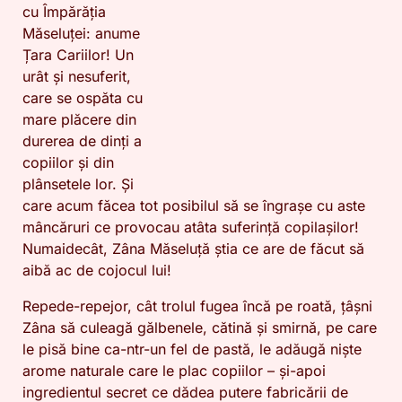
cu Împărăția
Măseluței: anume
Țara Cariilor! Un
urât și nesuferit,
care se ospăta cu
mare plăcere din
durerea de dinți a
copiilor și din
plânsetele lor. Și
care acum făcea tot posibilul să se îngrașe cu aste
mâncăruri ce provocau atâta suferință copilașilor!
Numaidecât, Zâna Măseluță știa ce are de făcut să
aibă ac de cojocul lui!
Repede-repejor, cât trolul fugea încă pe roată, țâșni
Zâna să culeagă gălbenele, cătină și smirnă, pe care
le pisă bine ca-ntr-un fel de pastă, le adăugă niște
arome naturale care le plac copiilor – și-apoi
ingredientul secret ce dădea putere fabricării de