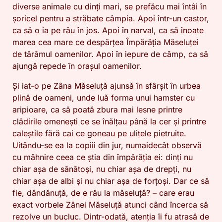
diverse animale cu dinți mari, se prefăcu mai întâi în
șoricel pentru a străbate câmpia. Apoi într-un castor,
ca să o ia pe râu în jos. Apoi în narval, ca să înoate
marea cea mare ce despărțea Împărăția Măseluței
de tărâmul oamenilor. Apoi în iepure de câmp, ca să
ajungă repede în orașul oamenilor.
Și iat-o pe Zâna Măseluță ajunsă în sfârșit în urbea
plină de oameni, unde luă forma unui hamster cu
aripioare, ca să poată zbura mai lesne printre
clădirile omenești ce se înălțau până la cer și printre
caleștile fără cai ce goneau pe ulițele pietruite.
Uitându-se ea la copiii din jur, numaidecât observă
cu mâhnire ceea ce știa din împărăția ei: dinți nu
chiar așa de sănătoși, nu chiar așa de drepți, nu
chiar așa de albi și nu chiar așa de forțoși. Dar ce să
fie, dăndănuță, de e rău la măseluță? – care erau
exact vorbele Zânei Măseluță atunci când încerca să
rezolve un bucluc. Dintr-odată, atenția îi fu atrasă de