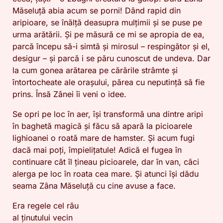
Măseluță abia acum se porni! Dând rapid din
aripioare, se înălță deasupra mulțimii și se puse pe
urma arătării. Și pe măsură ce mi se apropia de ea,
parcă începu să-i simtă și mirosul – respingător și el,
desigur – și parcă i se păru cunoscut de undeva. Dar
la cum gonea arătarea pe cărările strâmte și
întortocheate ale orașului, părea cu neputință să fie
prins. Însă Zânei îi veni o idee.
Se opri pe loc în aer, își transformă una dintre aripi
în baghetă magică și făcu să apară la picioarele
lighioanei o roată mare de hamster. Și acum fugi
dacă mai poți, împielițatule! Adică el fugea în
continuare cât îl țineau picioarele, dar în van, căci
alerga pe loc în roata cea mare. Și atunci își dădu
seama Zâna Măseluță cu cine avuse a face.
Era regele cel rău
al ținutului vecin