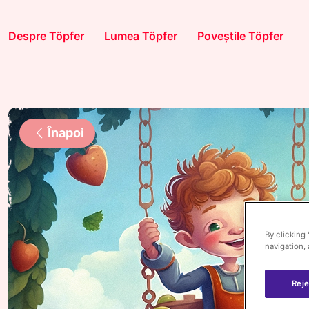
Despre Töpfer
Lumea Töpfer
Poveștile Töpfer
Înapoi
By clicking
navigation, 
Reje