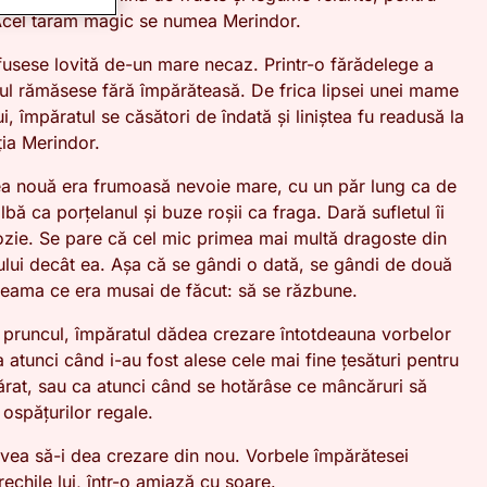
 Acel tărâm magic se numea Merindor.
fusese lovită de-un mare necaz. Printr-o fărădelege a
tul rămăsese fără împărăteasă. De frica lipsei unei mame
ui, împăratul se căsători de îndată și liniștea fu readusă la
ția Merindor.
a nouă era frumoasă nevoie mare, cu un păr lung ca de
lbă ca porțelanul și buze roșii ca fraga. Dară sufletul îi
lozie. Se pare că cel mic primea mai multă dragoste din
ului decât ea. Așa că se gândi o dată, se gândi de două
 seama ce era musai de făcut: să se răzbune.
a pruncul, împăratul dădea crezare întotdeauna vorbelor
 atunci când i-au fost alese cele mai fine țesături pentru
ărat, sau ca atunci când se hotărâse ce mâncăruri să
ospățurilor regale.
avea să-i dea crezare din nou. Vorbele împărătesei
rechile lui, într-o amiază cu soare.