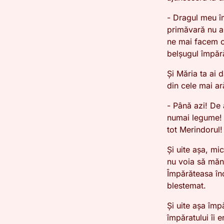
- Dragul meu îm
primăvară nu a
ne mai facem c
belșugul împără
Și Măria ta ai 
din cele mai ar
- Până azi! De
numai legume! 
tot Merindorul!
Și uite așa, mi
nu voia să măn
Împărăteasa în
blestemat.
Și uite așa împ
împăratului îi 