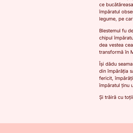
ce bucătăreasa 
împăratul obser
legume, pe car
Blestemul fu de
chipul împăratu
dea vestea cea
transformă în 
Își dădu seama 
din împărăția s
fericit, împărăț
împăratul ținu u
Și trăiră cu toț