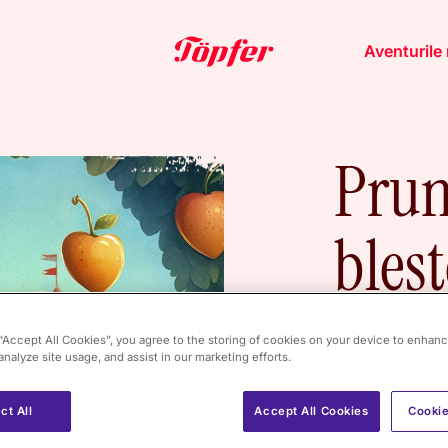
Aventurile 
Prun
bles
 “Accept All Cookies”, you agree to the storing of cookies on your device to enhanc
analyze site usage, and assist in our marketing efforts.
A
fost odat
ct All
Accept All Cookies
Cookie
copac și fiecar