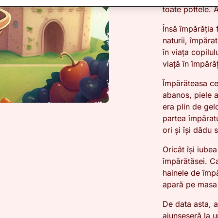
toate poftele.
Însă împărăția 
naturii, împăra
în viața copilul
viață în împără
Împărăteasa ce
abanos, piele a
era plin de ge
partea împărat
ori și își dădu
Oricât își iube
împărătăsei. Ca
hainele de împ
apară pe masa 
De data asta, 
ajunseseră la u