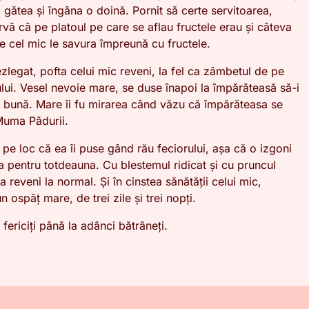
gătea și îngâna o doină. Pornit să certe servitoarea,
vă că pe platoul pe care se aflau fructele erau și câteva
e cel mic le savura împreună cu fructele.
zlegat, pofta celui mic reveni, la fel ca zâmbetul de pe
lui. Vesel nevoie mare, se duse înapoi la împărăteasă să-i
 bună. Mare îi fu mirarea când văzu că împărăteasa se
Muma Pădurii.
pe loc că ea îi puse gând rău feciorului, așa că o izgoni
a pentru totdeauna. Cu blestemul ridicat și cu pruncul
ia reveni la normal. Și în cinstea sănătății celui mic,
n ospăț mare, de trei zile și trei nopți.
ii fericiți până la adânci bătrâneți.