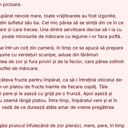
 picioare.
upărat nevoie mare, toate vrăjitoarele au fost izgonite,
in sufletul său ba. Cel mic părea să se simță din ce în ce
are zi care trecea. Una dintre servitoare decise să-l ia cu
, poate mirosurile de mâncare cu legume i-or face poftă.
puse într-un colț din cameră, în timp ce se apucă să prepare
ume cu verdețuri scumpe, aduse din tărâmuri
ea de zor și fura priviri și de la fecior, care părea odihnit
 poftei de mâncare.
câteva fructe pentru împărat, ca să-i întrețină obiceiul de-
e-un platou de fructe înainte de fiecare ospăț. Tăie
și pere și le așeză cu grijă pe o frunză. Apoi așeză și
 zeamă lângă platou. Între timp, împăratul veni și el în
ă vadă de ce durează atâta amar de vreme pregătirea
găsi pruncul înfulecând de zor piersici, mere, pere, în timp