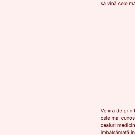
să vină cele ma
Veniră de prin 
cele mai cunosc
ceaiuri medicina
îmbălsămată în 