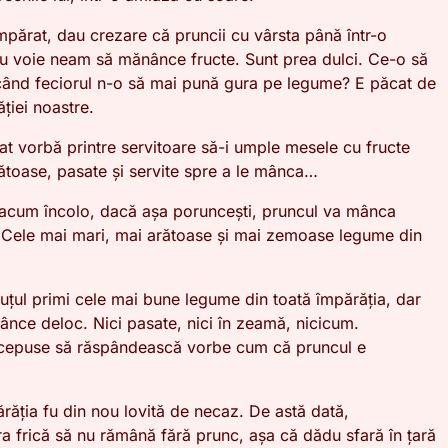
părat, dau crezare că pruncii cu vârsta până într-o
u voie neam să mănânce fructe. Sunt prea dulci. Ce-o să
ând feciorul n-o să mai pună gura pe legume? E păcat de
ției noastre.
dat vorbă printre servitoare să-i umple mesele cu fructe
ătoase, pasate și servite spre a le mânca…
 acum încolo, dacă așa poruncești, pruncul va mânca
Cele mai mari, mai arătoase și mai zemoase legume din
cuțul primi cele mai bune legume din toată împărăția, dar
ânce deloc. Nici pasate, nici în zeamă, nicicum.
cepuse să răspândească vorbe cum că pruncul e
ărăția fu din nou lovită de necaz. De astă dată,
era frică să nu rămână fără prunc, așa că dădu sfară în țară