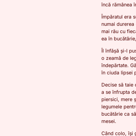
încă rămânea în
Împăratul era s
numai durerea d
mai rău cu fiec
ea în bucătărie
Îl înfășă și-l 
o zeamă de leg
îndepărtate. Găt
în ciuda lipsei
Decise să taie 
a se înfrupta d
piersici, mere 
legumele pentru
bucătărie ca s
mesei.
Când colo, își 