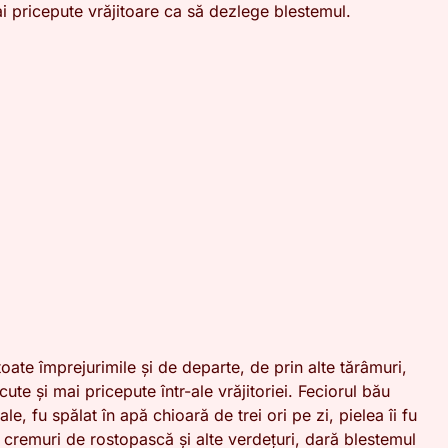
i pricepute vrăjitoare ca să dezlege blestemul.
toate împrejurimile și de departe, de prin alte tărâmuri,
ute și mai pricepute într-ale vrăjitoriei. Feciorul bău
le, fu spălat în apă chioară de trei ori pe zi, pielea îi fu
cremuri de rostopască și alte verdețuri, dară blestemul