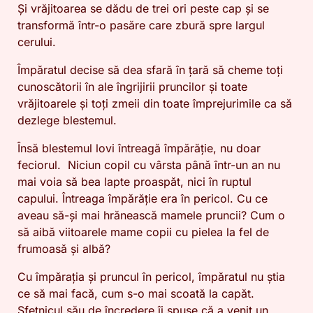
Și vrăjitoarea se dădu de trei ori peste cap și se
transformă într-o pasăre care zbură spre largul
cerului.
Împăratul decise să dea sfară în țară să cheme toți
cunoscătorii în ale îngrijirii pruncilor și toate
vrăjitoarele și toți zmeii din toate împrejurimile ca să
dezlege blestemul.
Însă blestemul lovi întreagă împărăție, nu doar
feciorul. Niciun copil cu vârsta până într-un an nu
mai voia să bea lapte proaspăt, nici în ruptul
capului. Întreaga împărăție era în pericol. Cu ce
aveau să-și mai hrănească mamele pruncii? Cum o
să aibă viitoarele mame copii cu pielea la fel de
frumoasă și albă?
Cu împărația și pruncul în pericol, împăratul nu știa
ce să mai facă, cum s-o mai scoată la capăt.
Sfetnicul său de încredere îi spuse că a venit un