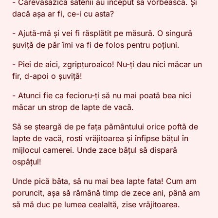
- Carevasăzică sătenii au început să vorbească. Și
dacă așa ar fi, ce-i cu asta?
- Ajută-mă și vei fi răsplătit pe măsură. O singură
șuviță de păr îmi va fi de folos pentru poțiuni.
- Piei de aici, zgripțuroaico! Nu-ți dau nici măcar un
fir, d-apoi o șuviță!
- Atunci fie ca fecioru-ți să nu mai poată bea nici
măcar un strop de lapte de vacă.
Să se șteargă de pe fața pământului orice poftă de
lapte de vacă, rosti vrăjitoarea și înfipse bățul în
mijlocul camerei. Unde zace bățul să dispară
ospățul!
Unde pică bâta, să nu mai bea lapte fata! Cum am
poruncit, așa să rămână timp de zece ani, până am
să mă duc pe lumea cealaltă, zise vrăjitoarea.