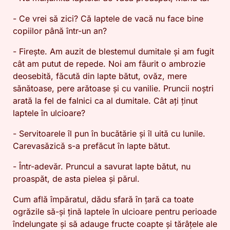
- Ce vrei să zici? Că laptele de vacă nu face bine
copiilor până într-un an?
- Firește. Am auzit de blestemul dumitale și am fugit
cât am putut de repede. Noi am făurit o ambrozie
deosebită, făcută din lapte bătut, ovăz, mere
sănătoase, pere arătoase și cu vanilie. Pruncii noștri
arată la fel de falnici ca al dumitale. Cât ați ținut
laptele în ulcioare?
- Servitoarele îl pun în bucătărie și îl uită cu lunile.
Carevasăzică s-a prefăcut în lapte bătut.
- Într-adevăr. Pruncul a savurat lapte bătut, nu
proaspăt, de asta pielea și părul.
Cum află împăratul, dădu sfară în țară ca toate
ogrăzile să-și țină laptele în ulcioare pentru perioade
îndelungate și să adauge fructe coapte și tărâțele ale