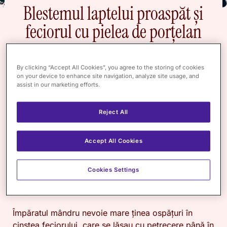
Blestemul laptelui proaspăt și
feciorul cu pielea de porțelan
By clicking “Accept All Cookies”, you agree to the storing of cookies
A
on your device to enhance site navigation, analyze site usage, and
assist in our marketing efforts.
fost odată ca niciodată un împărat care avea
un fecior cu pielea albă ca de lapte. Povestea spune
Reject All
că pielea lui părea de porțelan mulțumită laptelui de
vacă de la cele mai falnice vaci din împărăție, cu
Accept All Cookies
care fusese hrănit încă de la o vârstă fragedă.
Veneau oameni din toată împărăția și de prin
Cookies Settings
împrejurimi ca să îi admire pielea albă și părul de
aur.
Împăratul mândru nevoie mare ținea ospățuri în
cinstea feciorului, care se lăsau cu petrecere până în