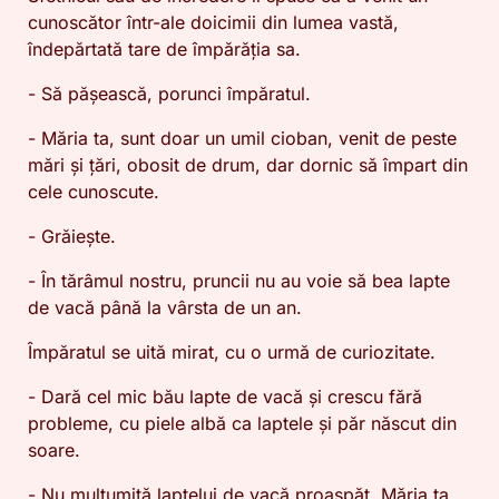
cunoscător într-ale doicimii din lumea vastă,
îndepărtată tare de împărăția sa.
- Să pășească, porunci împăratul.
- Măria ta, sunt doar un umil cioban, venit de peste
mări și țări, obosit de drum, dar dornic să împart din
cele cunoscute.
- Grăiește.
- În tărâmul nostru, pruncii nu au voie să bea lapte
de vacă până la vârsta de un an.
Împăratul se uită mirat, cu o urmă de curiozitate.
- Dară cel mic bău lapte de vacă și crescu fără
probleme, cu piele albă ca laptele și păr născut din
soare.
- Nu mulțumită laptelui de vacă proaspăt, Măria ta.