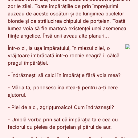
zorile zilei. Toate împărățiile de prin împrejurimi
auzeau de aceste ospățuri și de lungimea buclelor
blonde și de strălucirea chipului de porțelan. Toată
lumea voia să fie martoră existenței unei asemenea
ființe angelice. Însă unii aveau alte planuri...
Într-o zi, la ușa împăratului, în miezul zilei, o
vrăjitoare îmbrăcată într-o rochie neagră îi călcă
pragul împărăției.
- Îndrăznești să calci în împărăție fără voia mea?
- Măria ta, poposesc înaintea-ți pentru a-ți cere
ajutorul.
- Piei de aici, zgripțuroaico! Cum îndrăznești?
- Umblă vorba prin sat că împărația ta e cea cu
feciorul cu pielea de porțelan și părul de aur.